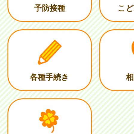
予防接種
こど
各種手続き
相