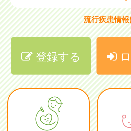
流行疾患情
登録する
ロ