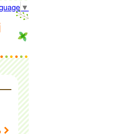
nguage
▼
る