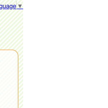
nguage
▼